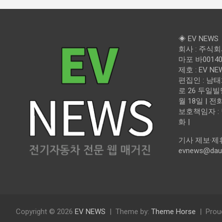
◈ EV NEWS
회사 : 주식
마포 바00140 
제호 : EV N
편집인 : 남태
로 26 두일빌딩
월 18일 | 전화
보호책임자 :
화 |
기사 제보·제
evnews@dau
Copyright © 2026
EV NEWS
Theme by:
Theme Horse
Prou