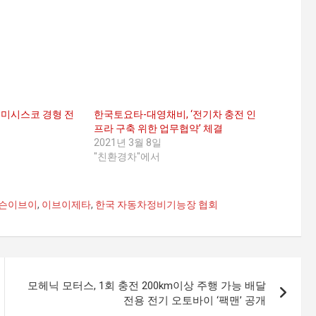
 쎄미시스코 경형 전
한국토요타-대영채비, ‘전기차 충전 인
프라 구축 위한 업무협약’ 체결
2021년 3월 8일
"친환경차"에서
슨이브이
,
이브이제타
,
한국 자동차정비기능장 협회
모헤닉 모터스, 1회 충전 200km이상 주행 가능 배달
전용 전기 오토바이 ‘팩맨’ 공개