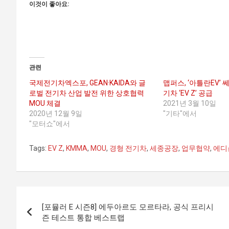
이것이 좋아요:
관련
국제전기차엑스포, GEAN·KAIDA와 글
맵퍼스, ‘아틀란EV’
로벌 전기차 산업 발전 위한 상호협력
기차 ‘EV Z’ 공급
MOU 체결
2021년 3월 10일
2020년 12월 9일
"기타"에서
"모터쇼"에서
Tags:
EV Z
,
KMMA
,
MOU
,
경형 전기차
,
세종공장
,
업무협약
,
에디
글
[포뮬러 E 시즌8] 에두아르도 모르타라, 공식 프리시
탐
즌 테스트 통합 베스트랩